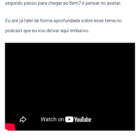
segundo passo para chegar ao 6em7 é pensar no avatar.
Eu até já falei de forma aprofundada sobre esse tema no
podcast que eu vou deixar aqui embaixo.