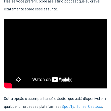
Mas se você preferir, pode assistir o podcast que eu gravei
exatamente sobre esse assunto.
Outra opção é acompanhar só o áudio, que está disponível em
qualquer uma dessas plataformas:
Spotify
,
iTunes
,
Castbox
,