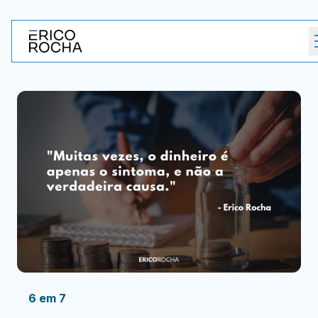
6 em 7