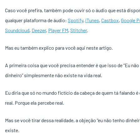
Caso você prefira, também pode ouvir só o áudio que está dispo
qualquer plataforma de áudio:
Spotify
,
iTunes
,
Castbox
,
Google P
Soundcloud
,
Deezer
,
Player FM
,
Stitcher
.
Mas eu também explico para você aqui neste artigo.
A primeira coisa que você precisa entender é que isso de “Eu não
dinheiro” simplesmente não existe na vida real.
Eu diria que só no mundo fictício da cabeça de quem tá falando é 
real. Porque ela percebe real.
Mas se você tirar dessa realidade, a objeção “eu não tenho dinhei
existe.