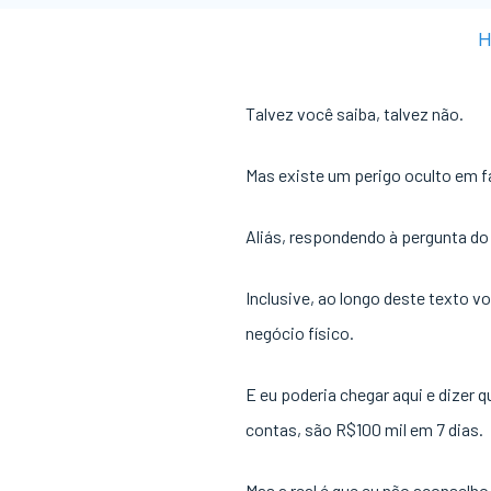
H
Talvez você saiba, talvez não.
Mas existe um perigo oculto em f
Aliás, respondendo à pergunta do 
Inclusive, ao longo deste texto 
negócio físico.
E eu poderia chegar aqui e dizer q
contas, são R$100 mil em 7 dias.
Mas a real é que eu não aconselh