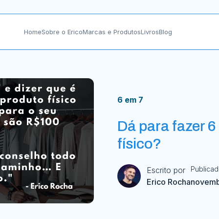
Home
Sobre o Erico
Marcas e Produtos
Livros
Blog
6 em 7
Dá para fazer 
físico?
Publica
Escrito por
Erico Rocha
novemb