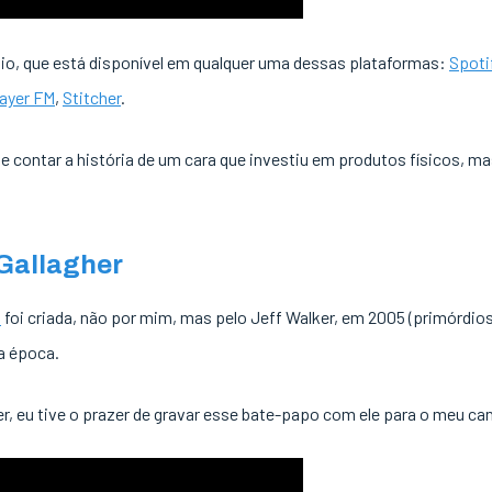
io, que está disponível em qualquer uma dessas plataformas:
Spoti
layer FM
,
Stitcher
.
e contar a história de um cara que investiu em produtos físicos, ma
 Gallagher
o
foi criada, não por mim, mas pelo Jeff Walker, em 2005 (primórdios 
a época.
r, eu tive o prazer de gravar esse bate-papo com ele para o meu ca