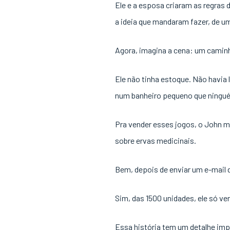
Ele e a esposa criaram as regras
a ideia que mandaram fazer, de um
Agora, imagina a cena: um camin
Ele não tinha estoque. Não havia 
num banheiro pequeno que ningu
Pra vender esses jogos, o John m
sobre ervas medicinais.
Bem, depois de enviar um e-mail d
Sim, das 1500 unidades, ele só ve
Essa história tem um detalhe imp