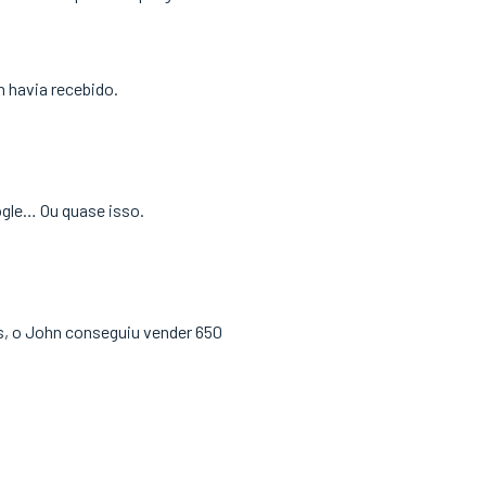
n havia recebido.
ogle… Ou quase isso.
ls, o John conseguiu vender 650