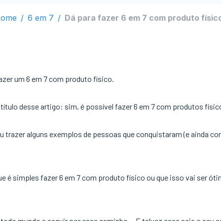
ome
/
6 em 7
/
Dá para fazer 6 em 7 com produto físic
azer um 6 em 7 com produto físico.
título desse artigo: sim, é possível fazer 6 em 7 com produtos físic
vou trazer alguns exemplos de pessoas que conquistaram (e ainda c
ue é simples fazer 6 em 7 com produto físico ou que isso vai ser óti
o todo mundo a seguir por esse caminho… E talvez esse seja o seu c