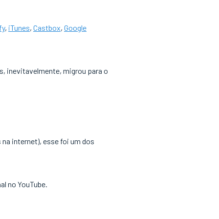
fy
,
iTunes
,
Castbox
,
Google
s, inevitavelmente, migrou para o
na internet), esse foi um dos
nal no YouTube.