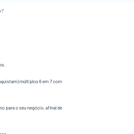
o?
os.
onquistam) múltiplos 6 em 7 com
mo para o seu negócio, afinal de
aso.