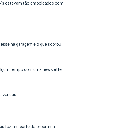
s dois estavam tão empolgados com
oubesse na garagem e o que sobrou
á algum tempo com uma newsletter
12 vendas.
Eles faziam parte do programa