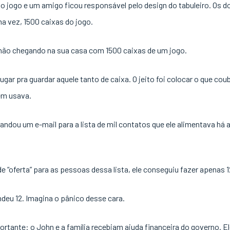
 do jogo e um amigo ficou responsável pelo design do tabuleiro. O
a vez, 1500 caixas do jogo.
hão chegando na sua casa com 1500 caixas de um jogo.
lugar pra guardar aquele tanto de caixa. O jeito foi colocar o que c
ém usava.
andou um e-mail para a lista de mil contatos que ele alimentava h
e “oferta” para as pessoas dessa lista, ele conseguiu fazer apenas 
ndeu 12. Imagina o pânico desse cara.
ortante: o John e a família recebiam ajuda financeira do governo. 