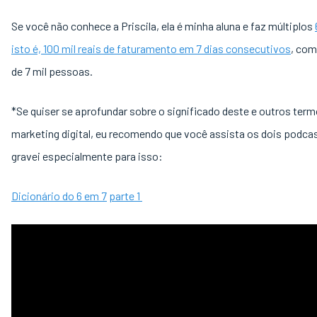
Se você não conhece a Priscila, ela é minha aluna e faz múltiplos
isto é, 100 mil reais de faturamento em 7 dias consecutivos
, com
de 7 mil pessoas.
*Se quiser se aprofundar sobre o significado deste e outros ter
marketing digital, eu recomendo que você assista os dois podca
gravei especialmente para isso:
Dicionário do 6 em 7
parte 1