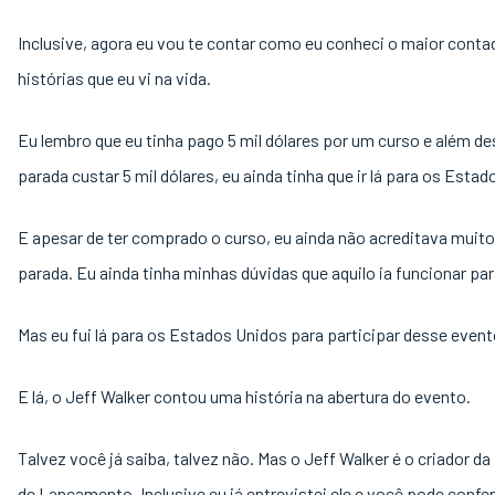
Inclusive, agora eu vou te contar como eu conheci o maior conta
histórias que eu vi na vida.
Eu lembro que eu tinha pago 5 mil dólares por um curso e além d
parada custar 5 mil dólares, eu ainda tinha que ir lá para os Esta
E apesar de ter comprado o curso, eu ainda não acreditava muito
parada. Eu ainda tinha minhas dúvidas que aquilo ia funcionar pa
Mas eu fui lá para os Estados Unidos para participar desse event
E lá, o Jeff Walker contou uma história na abertura do evento.
Talvez você já saiba, talvez não. Mas o Jeff Walker é o criador d
de Lançamento. Inclusive eu já entrevistei ele e você pode confer