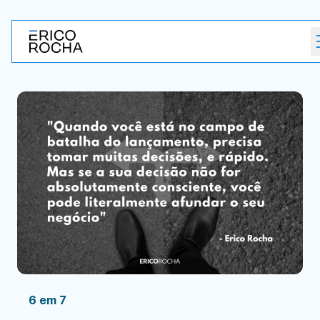
6 em 7