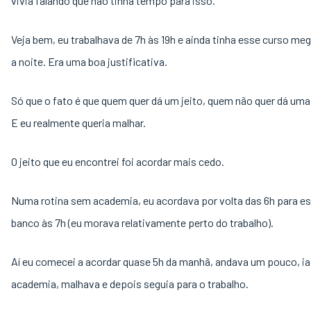
vivia falando que não tinha tempo para isso.
Veja bem, eu trabalhava de 7h às 19h e ainda tinha esse curso m
a noite. Era uma boa justificativa.
Só que o fato é que quem quer dá um jeito, quem não quer dá uma
E eu realmente queria malhar.
O jeito que eu encontrei foi acordar mais cedo.
Numa rotina sem academia, eu acordava por volta das 6h para es
banco às 7h (eu morava relativamente perto do trabalho).
Aí eu comecei a acordar quase 5h da manhã, andava um pouco, ia
academia, malhava e depois seguia para o trabalho.