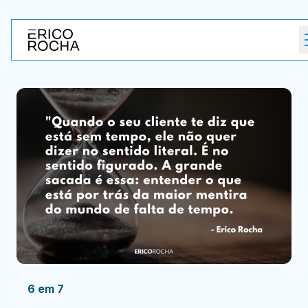
6 em 7