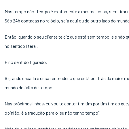
Mas tempo não. Tempo é exatamente a mesma coisa, sem tirar 
São 24h contadas no relógio, seja aqui ou do outro lado do mund
Então, quando o seu cliente te diz que está sem tempo, ele não q
no sentido literal.
É no sentido figurado.
A grande sacada é essa: entender o que está por trás da maior m
mundo de falta de tempo.
Nas próximas linhas, eu vou te contar tim tim por tim tim do que
opinião, é a tradução para o “eu não tenho tempo”.
Mais do que isso, também vou te falar como enfrentar a objeção d