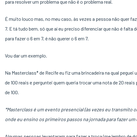
para resolver um problema que não é o problema real.
É muito louco mas, no meu caso, às vezes a pessoa não quer faz
7. E tá tudo bem, só que aí eu preciso diferenciar que não é falta
para fazer o 6 em 7, é não querer o 6 em 7.
Vou dar um exemplo.
Na Masterclass* de Recife eu fiz uma brincadeira na qual peguei
de 100 reais e perguntei quem queria trocar uma nota de 20 reais
de 100.
*Masterclass é um evento presencial (às vezes eu transmito o
onde eu ensino os primeiros passos na jornada para fazer um 
Algumas pessoas levantaram para fazer a troca (me lembro de do