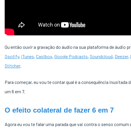
Ou então ouvir a gravação do áudio na sua plataforma de áudio pr
Spotify
,
iTunes
,
Castbox
,
Google Podcasts
,
Soundcloud
,
Deezer
,
Stitcher
.
Para começar, eu vou te contar qual é a consequência inusitada d
um 6 em 7.
O efeito colateral de fazer 6 em 7
Agora eu vou te falar uma parada que vai contra o senso comum 