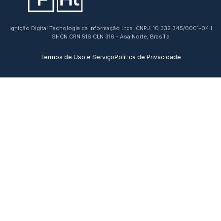
Ignição Digital Tecnologia da Informação Ltda. CNPJ: 10.332.345/0001-04 I
SHCN CRN 516 CLN 316 - Asa Norte, Brasília
Termos de Uso e Serviço
Política de Privacidade