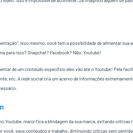
 vídeo, isso é impossível de acontecer. Já imaginou alguém se pa
imentação”. Isso mesmo, você tem a possibilidade de alimentar sua 
orma para isso? Snapchat? Facebook? Não, Youtube!
entar de um conteúdo específico eles vão até o Youtube! Pela facil
ente, etc. A rede social cria um acervo de informações extremamente
cessário.
m
no Youtube, maior fica a blindagem da sua marca, evitando crítica
r você, seus conteúdos e trabalho, diminuindo críticas sem sentido