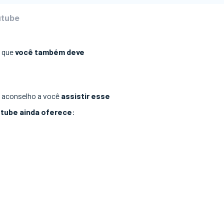
utube
o que
você também deve
, aconselho a você
assistir esse
utube ainda oferece
: