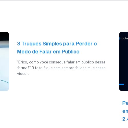
3 Truques Simples para Perder o
Medo de Falar em Público
“Erico, como você consegue falar em público dessa
forma?” O fato é que nem sempre foi assim, e nesse
vídeo...
Pe
en
2.