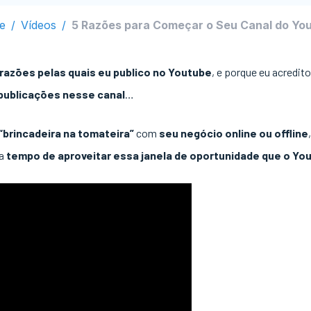
e
/
Vídeos
/
5 Razões para Começar o Seu Canal do Yo
razões pelas quais eu publico no Youtube
, e porque eu acredit
 publicações nesse canal
…
“brincadeira na tomateira”
com
seu negócio online ou offline
da
tempo de aproveitar essa janela de oportunidade que o Yo