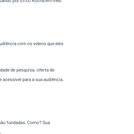
ssando por Erico Rocha em meu
audiência com os vídeos que eles
idade de pesquisa, oferta de
 acessível para a sua audiência,
s não fundadas. Como? Sua
.