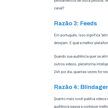
pensamentos de outra pessoa. No
canal?
Razão 3: Feeds
Em português, isso significa “al
desejam. E qual a melhor plataf
Quando sua audiência quer se alim
outros vídeos, plataforma intelig
24h por dia, quantas vezes for ne
Razão 4: Blindage
Quanto mais você publica vídeos 
audiência passa a conhecer melho