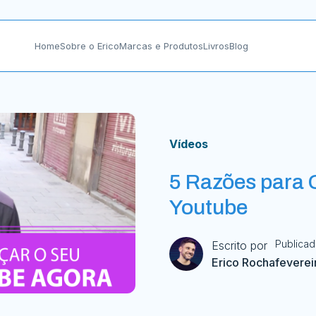
Home
Sobre o Erico
Marcas e Produtos
Livros
Blog
Vídeos
5 Razões para 
Youtube
Publica
Escrito por
Erico Rocha
feverei