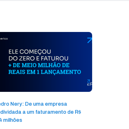
dro Nery: De uma empresa
dividada a um faturamento de R$
4 milhões