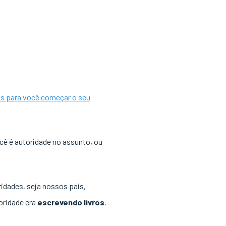
es para você começar o seu
cê é autoridade no assunto, ou
idades, seja nossos pais,
oridade era
escrevendo livros
.