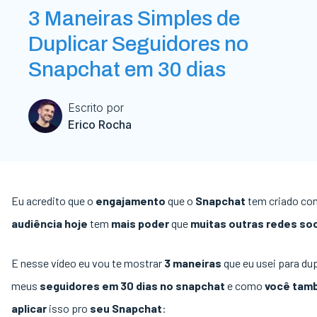
3 Maneiras Simples de
Duplicar Seguidores no
Snapchat em 30 dias
Escrito por
Erico Rocha
Eu acredito que o
engajamento
que o
Snapchat
tem criado c
audiência hoje
tem
mais poder
que
muitas outras redes soc
E nesse vídeo eu vou te mostrar
3 maneiras
que eu usei para dup
meus
seguidores em 30 dias no snapchat
e como
você tam
aplicar
isso pro
seu Snapchat
: