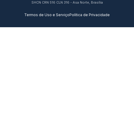
SHCN CRN 516 CLN 316 - Asa Norte, Brasília
Termos de Uso e Serviço
Política de Privacidade