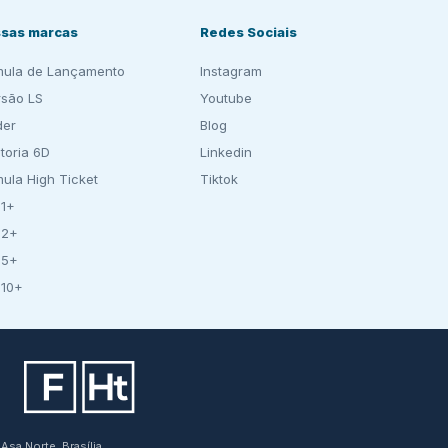
sas marcas
Redes Sociais
mula de Lançamento
Instagram
rsão LS
Youtube
der
Blog
toria 6D
Linkedin
mula High Ticket
Tiktok
 1+
 2+
 5+
 10+
Asa Norte, Brasília