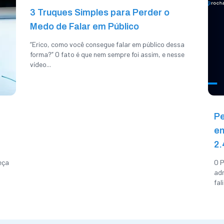
3 Truques Simples para Perder o
Medo de Falar em Público
“Erico, como você consegue falar em público dessa
forma?” O fato é que nem sempre foi assim, e nesse
vídeo...
Pe
en
2.
eça
O P
adm
fal