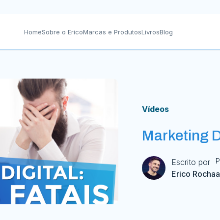
Home
Sobre o Erico
Marcas e Produtos
Livros
Blog
Vídeos
Marketing Di
P
Escrito por
Erico Rocha
a