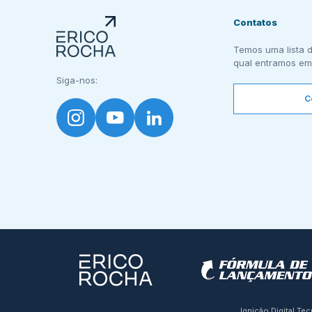
Contatos
Temos uma lista d
qual entramos em
Siga-nos:
C
Ignição Digital Te