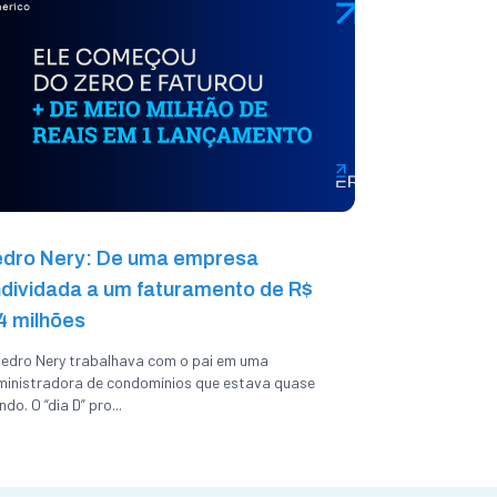
dro Nery: De uma empresa
dividada a um faturamento de R$
4 milhões
edro Nery trabalhava com o pai em uma
inistradora de condomínios que estava quase
indo. O “dia D” pro...