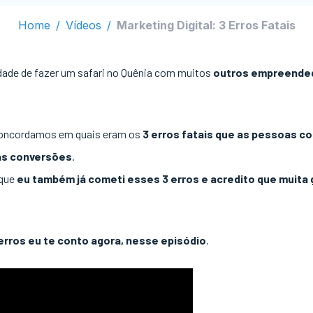
Home
/
Vídeos
/
Marketing Digital: 3 Erros Fatais
dade de fazer um safari no Quênia com muitos
outros empreended
oncordamos em quais eram os
3 erros fatais que as pessoas 
uas conversões
.
 que
eu também já cometi esses 3 erros e acredito que muita
erros eu te conto agora, nesse episódio
.