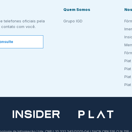
Quem Somos
Nos
e telefones oficiais pela
Grupo IGD
Fór
 contato com você.
Ime
Insi
onsulte
Men
Fór
Plat
Plat
Plat
Plat
cnologia da Informação Ltda. CNPJ: 10.332.345/0001-04 I SHCN CRN 516 CLN 316 - 