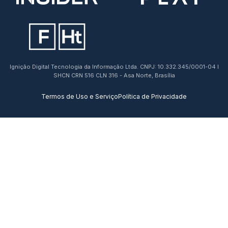
Ignição Digital Tecnologia da Informação Ltda. CNPJ: 10.332.345/0001-04 I
SHCN CRN 516 CLN 316 - Asa Norte, Brasília
Termos de Uso e Serviço
Política de Privacidade