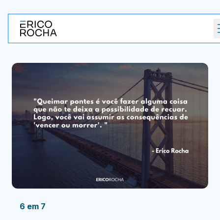
6 em 7