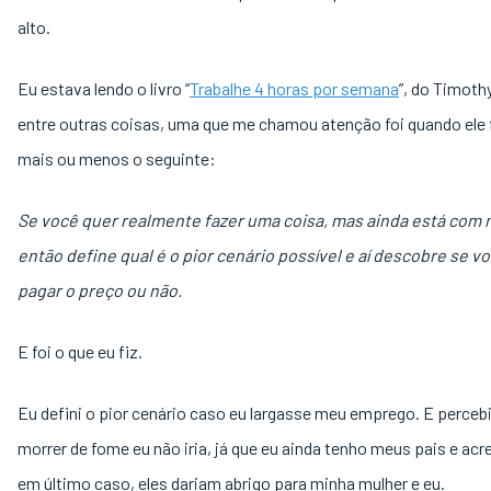
alto.
Eu estava lendo o livro “
Trabalhe 4 horas por semana
”, do Timothy
entre outras coisas, uma que me chamou atenção foi quando ele 
mais ou menos o seguinte:
Se você quer realmente fazer uma coisa, mas ainda está com
então define qual é o pior cenário possível e aí descobre se v
pagar o preço ou não.
E foi o que eu fiz.
Eu defini o pior cenário caso eu largasse meu emprego. E perceb
morrer de fome eu não iria, já que eu ainda tenho meus pais e acr
em último caso, eles dariam abrigo para minha mulher e eu.