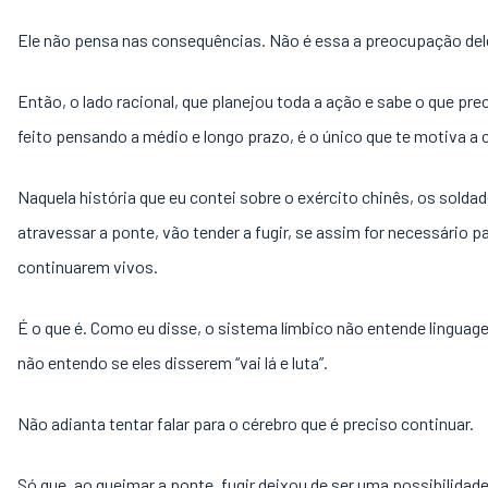
Ele não pensa nas consequências. Não é essa a preocupação del
Então, o lado racional, que planejou toda a ação e sabe o que pre
feito pensando a médio e longo prazo, é o único que te motiva a 
Naquela história que eu contei sobre o exército chinês, os solda
atravessar a ponte, vão tender a fugir, se assim for necessário p
continuarem vivos.
É o que é. Como eu disse, o sistema límbico não entende linguag
não entendo se eles disserem “vai lá e luta”.
Não adianta tentar falar para o cérebro que é preciso continuar.
Só que, ao queimar a ponte, fugir deixou de ser uma possibilidade