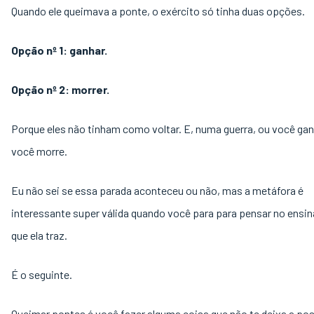
Quando ele queimava a ponte, o exército só tinha duas opções.
Opção nº 1: ganhar.
Opção nº 2: morrer.
Porque eles não tinham como voltar. E, numa guerra, ou você ga
você morre.
Eu não sei se essa parada aconteceu ou não, mas a metáfora é
interessante super válida quando você para para pensar no ens
que ela traz.
É o seguinte.
Queimar pontes é você fazer alguma coisa que não te deixa a pos