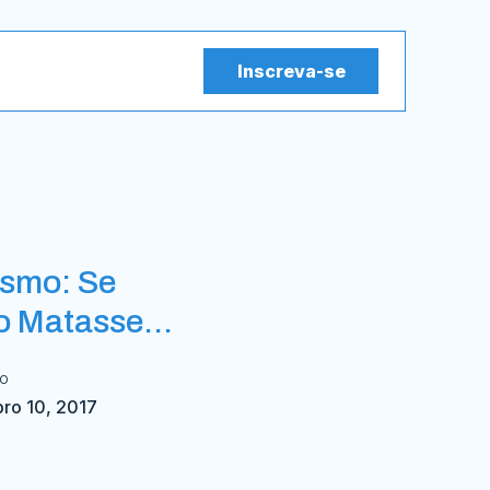
Inscreva-se
smo: Se
o Matasse…
do
ro 10, 2017