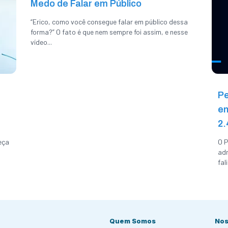
Medo de Falar em Público
“Erico, como você consegue falar em público dessa
forma?” O fato é que nem sempre foi assim, e nesse
vídeo...
Pe
en
2.
eça
O P
adm
fal
Quem Somos
Nos