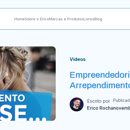
Home
Sobre o Erico
Marcas e Produtos
Livros
Blog
Vídeos
Empreendedori
Arrependiment
Publica
Escrito por
Erico Rocha
novemb