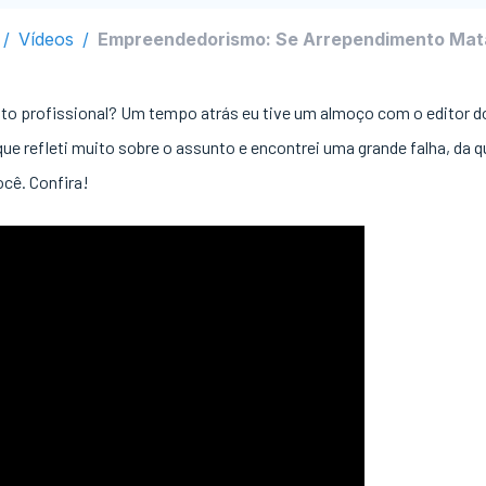
/
Vídeos
/
Empreendedorismo: Se Arrependimento Ma
nto profissional? Um tempo atrás eu tive um almoço com o editor do
e refleti muito sobre o assunto e encontrei uma grande falha, da q
ocê. Confira!