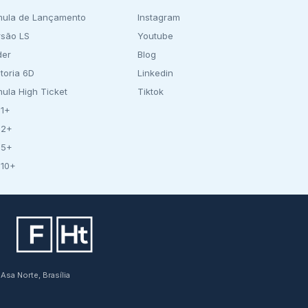
mula de Lançamento
Instagram
rsão LS
Youtube
der
Blog
toria 6D
Linkedin
mula High Ticket
Tiktok
 1+
 2+
 5+
 10+
Asa Norte, Brasília