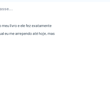
tasse…
 meu livro e ele fez exatamente
ual eu me arrependo até hoje, mas