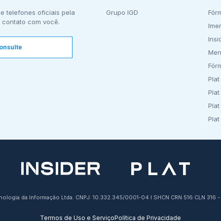
e telefones oficiais pela
Grupo IGD
Fór
 contato com você.
Ime
Insi
onsulte
Men
Fór
Plat
Plat
Plat
Plat
cnologia da Informação Ltda. CNPJ: 10.332.345/0001-04 I SHCN CRN 516 CLN 316 - 
Termos de Uso e Serviço
Política de Privacidade