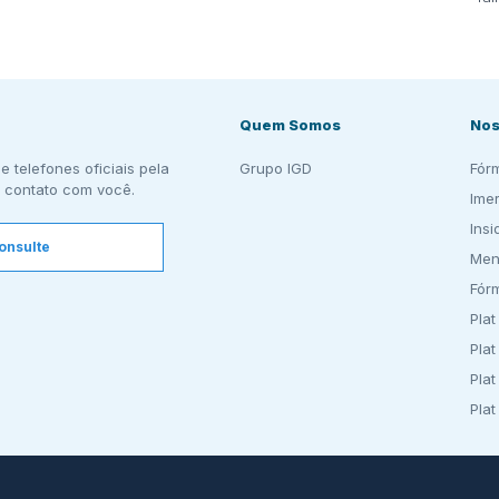
Quem Somos
Nos
e telefones oficiais pela
Grupo IGD
Fór
 contato com você.
Ime
Insi
onsulte
Men
Fór
Plat
Plat
Plat
Plat