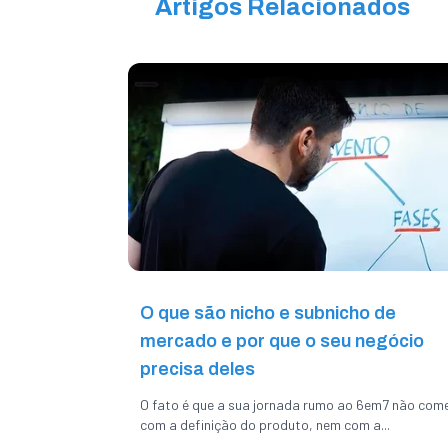
Artigos Relacionados
O que são nicho e subnicho de
mercado e por que o seu negócio
precisa deles
O fato é que a sua jornada rumo ao 6em7 não com
com a definição do produto, nem com a...