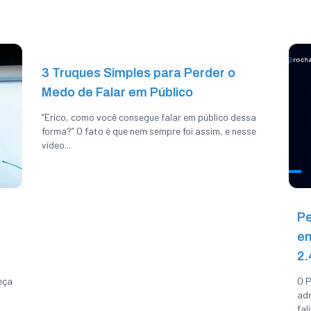
3 Truques Simples para Perder o
Medo de Falar em Público
“Erico, como você consegue falar em público dessa
forma?” O fato é que nem sempre foi assim, e nesse
vídeo...
Pe
en
2.
eça
O P
adm
fal